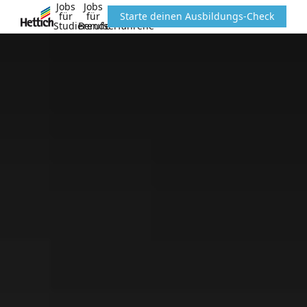
Jobs
Jobs
für
für
Starte deinen Ausbildungs-Check
Studierende
Berufserfahrene